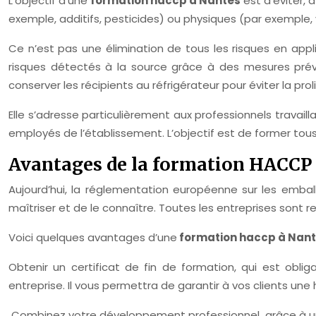
L’objectif d’une
formation haccp à Nantes
est d’éviter, 
exemple, additifs, pesticides) ou physiques (par exemple, v
Ce n’est pas une élimination de tous les risques en appli
risques détectés à la source grâce à des mesures pré
conserver les récipients au réfrigérateur pour éviter la pr
Elle s’adresse particulièrement aux professionnels travaill
employés de l’établissement. L’objectif est de former tou
Avantages de la formation HACCP
Aujourd’hui, la réglementation européenne sur les embal
maîtriser et de le connaître. Toutes les entreprises sont
Voici quelques avantages d’une
formation haccp à Nan
Obtenir un certificat de fin de formation, qui est ob
entreprise. Il vous permettra de garantir à vos clients une
Combinez votre développement professionnel, grâce à une 