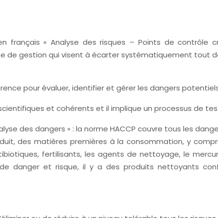
e en français « Analyse des risques – Points de contrôle 
me de gestion qui visent à écarter systématiquement tout 
rence pour évaluer, identifier et gérer les dangers potentiels
cientifiques et cohérents et il implique un processus de test
’analyse des dangers » : la norme HACCP couvre tous les dang
uit, des matières premières à la consommation, y compris 
ibiotiques, fertilisants, les agents de nettoyage, le merc
re de danger et risque, il y a des produits nettoyants c