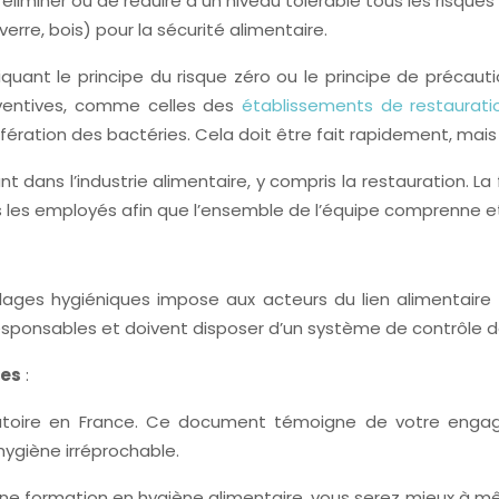
d’éliminer ou de réduire à un niveau tolérable tous les risque
erre, bois) pour la sécurité alimentaire.
quant le principe du risque zéro ou le principe de précauti
ventives, comme celles des
établissements de restaurat
olifération des bactéries. Cela doit être fait rapidement, mai
ant dans l’industrie alimentaire, y compris la restauration. 
s les employés afin que l’ensemble de l’équipe comprenne et 
lages hygiéniques impose aux acteurs du lien alimentaire d
 responsables et doivent disposer d’un système de contrôle 
tes
:
ligatoire en France. Ce document témoigne de votre enga
 hygiène irréprochable.
formation en hygiène alimentaire, vous serez mieux à même d