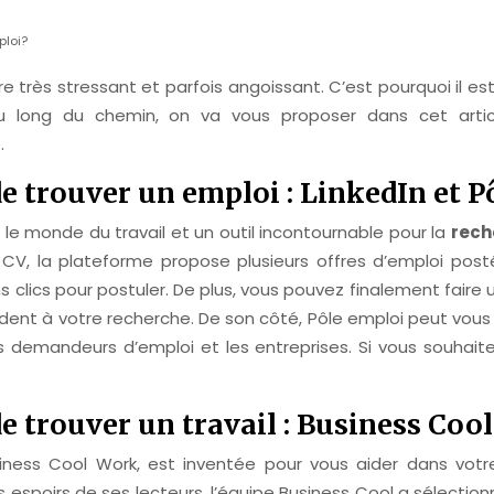
ploi?
re très stressant et parfois angoissant. C’est pourquoi il e
 au long du chemin, on va vous proposer dans cet artic
.
de trouver un emploi : LinkedIn et P
le monde du travail et un outil incontournable pour la
rech
 CV, la plateforme propose plusieurs offres d’emploi posté
ins clics pour postuler. De plus, vous pouvez finalement fair
dent à votre recherche. De son côté, Pôle emploi peut vous
les demandeurs d’emploi et les entreprises. Si vous souhait
de trouver un travail : Business Coo
ness Cool Work, est inventée pour vous aider dans votr
s espoirs de ses lecteurs, l’équipe Business Cool a sélectio