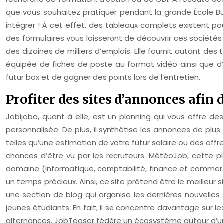
que vous souhaitez pratiquer pendant la grande École Busi
intégrer ! À cet effet, des tableaux complets existent pour
des formulaires vous laisseront de découvrir ces société
des dizaines de milliers d’emplois. Elle fournit autant des
équipée de fiches de poste au format vidéo ainsi que d’
futur box et de gagner des points lors de l’entretien.
Profiter des sites d’annonces afin 
Jobijoba, quant à elle, est un planning qui vous offre d
personnalisée. De plus, il synthétise les annonces de pl
telles qu’une estimation de votre futur salaire ou des of
chances d’être vu par les recruteurs. MétéoJob, cette p
domaine (informatique, comptabilité, finance et commercial
un temps précieux. Ainsi, ce site prétend être le meilleur s
une section de blog qui organise les dernières nouvelles 
jeunes étudiants. En fait, il se concentre davantage sur l
alternances. JobTeaser fédère un écosystème autour d’une 